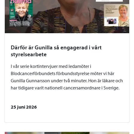
Därför är Gunilla så engagerad i vårt
styrelsearbete
I vår serie kortintervjuer med ledamöter i
Blodcancerförbundets förbundsstyrelse möter vi här
Gunilla Gunnarsson under två minuter. Hon är läkare och
har tidigare varit nationell cancersamordnare i Sverige.
25 juni 2026