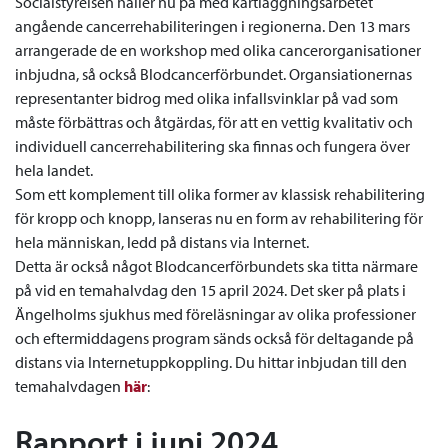
Socialstyrelsen håller nu på med kartläggningsarbetet
angående cancerrehabiliteringen i regionerna. Den 13 mars
arrangerade de en workshop med olika cancerorganisationer
inbjudna, så också Blodcancerförbundet. Organsiationernas
representanter bidrog med olika infallsvinklar på vad som
måste förbättras och åtgärdas, för att en vettig kvalitativ och
individuell cancerrehabilitering ska finnas och fungera över
hela landet.
Som ett komplement till olika former av klassisk rehabilitering
för kropp och knopp, lanseras nu en form av rehabilitering för
hela människan, ledd på distans via Internet.
Detta är också något Blodcancerförbundets ska titta närmare
på vid en temahalvdag den 15 april 2024. Det sker på plats i
Ängelholms sjukhus med föreläsningar av olika professioner
och eftermiddagens program sänds också för deltagande på
distans via Internetuppkoppling. Du hittar inbjudan till den
temahalvdagen
här
:
Rapport i juni 2024