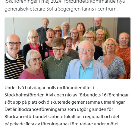
lokalföreningar i maj 2024. Förbundets kommande nya
generalsekreterare Sofia Segergren fanns i centrum.
Under två halvdagar hölls ordförandemötet i
Stockholmsförorten Alvik och nio av förbundets 16 föreningar
slöt upp på plats och diskuterade gemensamma utmaningar.
Det är Blodcancerföreningarna som utgör grunden för
Blodcancerförbundets arbete lokalt och regionalt och det
påpekade flera av föreningarnas företrädare under mötet.