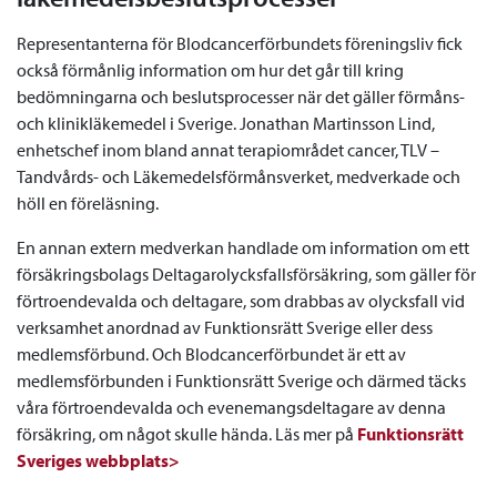
Representanterna för Blodcancerförbundets föreningsliv fick
också förmånlig information om hur det går till kring
bedömningarna och beslutsprocesser när det gäller förmåns-
och klinikläkemedel i Sverige. Jonathan Martinsson Lind,
enhetschef inom bland annat terapiområdet cancer, TLV –
Tandvårds- och Läkemedelsförmånsverket, medverkade och
höll en föreläsning.
En annan extern medverkan handlade om information om ett
försäkringsbolags Deltagarolycksfallsförsäkring, som gäller för
förtroendevalda och deltagare, som drabbas av olycksfall vid
verksamhet anordnad av Funktionsrätt Sverige eller dess
medlemsförbund. Och Blodcancerförbundet är ett av
medlemsförbunden i Funktionsrätt Sverige och därmed täcks
våra förtroendevalda och evenemangsdeltagare av denna
försäkring, om något skulle hända. Läs mer på
Funktionsrätt
Sveriges webbplats>