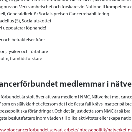
gnusson, Verksamhetschef och forskare vid Nationellt kompetens
ell, Generaldirektör Socialstyrelsen Cancerrehabilitering
delius (S), Socialutskottet
 vi uppdaterar löpnande!
r och betraktelser från:
on, fysiker och författare
olm, framtidsforskare
ancerförbundet medlemmar i nätve
förbundet är stolt över att vara medlem i NMC, Nätverket mot cancer
 som en självklarhet eftersom det i de flesta fall krävs insatser på bred
 intressepolitiska förändringar. Och det är just detta som NMC är så bra 
sta beslutsfattare inom vården till olika aktiviteter eller skapa natio
w.blodcancerforbundet.se/vart-arbete/intressepolitik/natverket-m