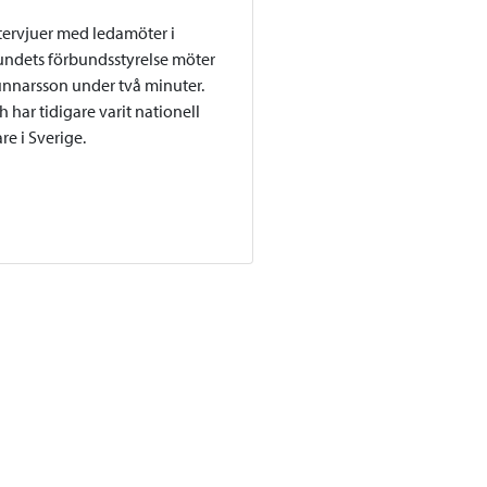
intervjuer med ledamöter i
ndets förbundsstyrelse möter
unnarsson under två minuter.
 har tidigare varit nationell
e i Sverige.