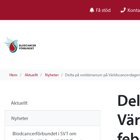
Få stöd
Konta
Hem
Aktuellt
Nyheter
Delta på webbinarium på Världscancerdagen 
Del
Aktuellt
Vär
Nyheter
feb
Blodcancerförbundet i SVT om