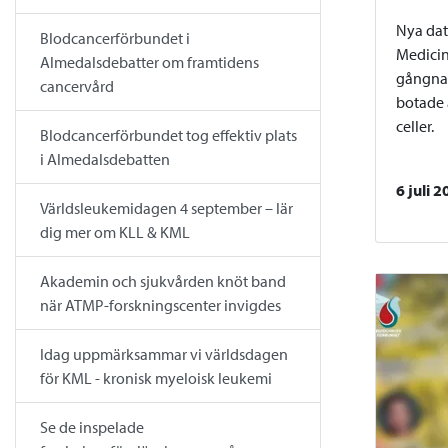
Nya dat
Blodcancerförbundet i
Medicin
Almedalsdebatter om framtidens
gångna 
cancervård
botade
celler.
Blodcancerförbundet tog effektiv plats
i Almedalsdebatten
6 juli 
Världsleukemidagen 4 september – lär
dig mer om KLL & KML
Akademin och sjukvården knöt band
när ATMP-forskningscenter invigdes
Idag uppmärksammar vi världsdagen
för KML - kronisk myeloisk leukemi
Se de inspelade