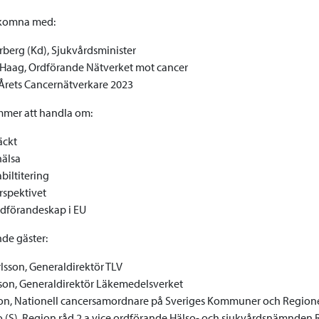
lkomna med:
berg (Kd), Sjukvårdsminister
Haag, Ordförande Nätverket mot cancer
Årets Cancernätverkare 2023
mer att handla om:
äckt
hälsa
biltitering
spektivet
rdförandeskap i EU
de gäster:
lsson, Generaldirektör TLV
sson, Generaldirektör Läkemedelsverket
sson, Nationell cancersamordnare på Sveriges Kommuner och Regione
 (S), Region råd 2.a vice ordförande Hälso- och sjukvårdsnämnden