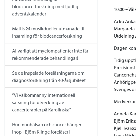
blodcancerforskning med ljudlig
10:00 – Vä
adventskalender
Acko Ankar
Margareta 
Mattis 24 musikdueller utmanade till
Utdelning 
insamling för blodcancerforskning
Dagen kom
Allvarligt att myelompatienter inte får
rekommenderade behandlingar!
Tidig uppt
Precisions
Se de inspelade föreläsningarna om
Cancerreha
diagnosforskning från 40-årsjubileet
Anhörigper
Sveriges o
”Vi välkomnar ny internationell
Medverkan
satsning för utveckling av
cancerterapier på Karolinska”
Agneta Kar
Björn Erik
Hur munhälsan och cancer hänger
Kjell Ivar
ihop - Björn Klinge föreläser i
Lena Micko