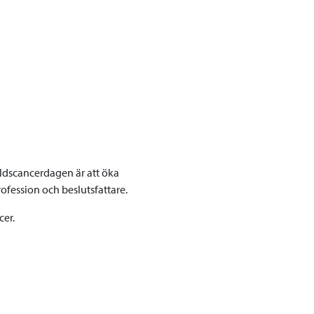
ldscancerdagen är att öka
fession och beslutsfattare.
er.