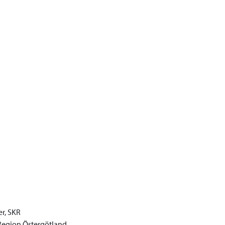
r, SKR
 Region Östergötland