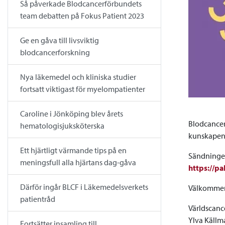
Så påverkade Blodcancerförbundets
team debatten på Fokus Patient 2023
Ge en gåva till livsviktig
blodcancerforskning
Nya läkemedel och kliniska studier
fortsatt viktigast för myelompatienter
Caroline i Jönköping blev årets
Blodcancer
hematologisjuksköterska
kunskapen 
Ett hjärtligt värmande tips på en
Sändningen
meningsfull alla hjärtans dag-gåva
https://p
Därför ingår BLCF i Läkemedelsverkets
Välkommen
patientråd
Världscanc
Ylva Källm
Fortsätter insamling till