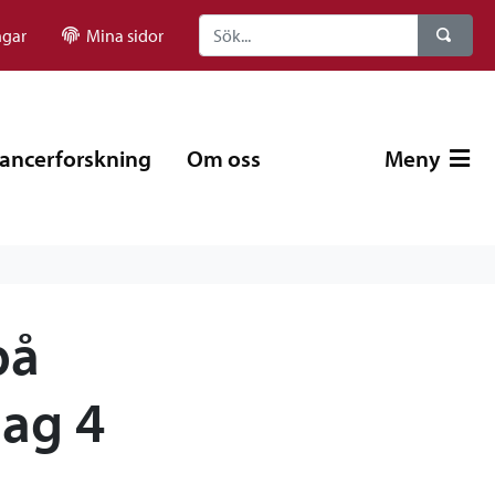
ngar
Mina sidor
ancerforskning
Om oss
Meny
på
dag 4