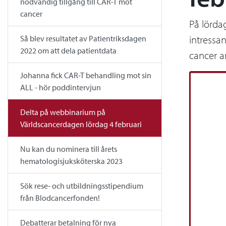
nödvändig tillgång till CAR-T mot
cancer
På lörda
intressa
Så blev resultatet av Patientriksdagen
2022 om att dela patientdata
cancer a
Johanna fick CAR-T behandling mot sin
ALL - hör poddintervjun
Delta på webbinarium på
Världscancerdagen lördag 4 februari
Nu kan du nominera till årets
hematologisjuksköterska 2023
Sök rese- och utbildningsstipendium
från Blodcancerfonden!
Debatterar betalning för nya