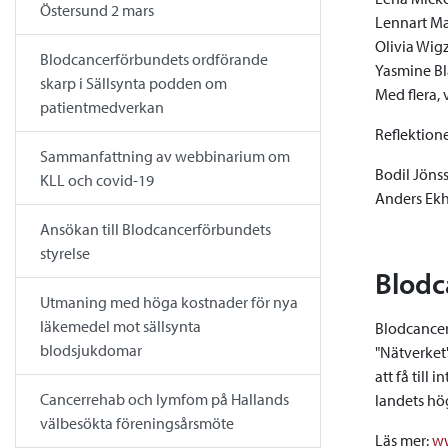
Östersund 2 mars
Lennart Ma
Olivia Wigz
Blodcancerförbundets ordförande
Yasmine Bla
skarp i Sällsynta podden om
Med flera,
patientmedverkan
Reflektione
Sammanfattning av webbinarium om
Bodil Jönss
KLL och covid-19
Anders Ekh
Ansökan till Blodcancerförbundets
styrelse
Blodc
Utmaning med höga kostnader för nya
läkemedel mot sällsynta
Blodcancer
blodsjukdomar
"Nätverket"
att få till
Cancerrehab och lymfom på Hallands
landets hög
välbesökta föreningsårsmöte
Läs mer:
ww