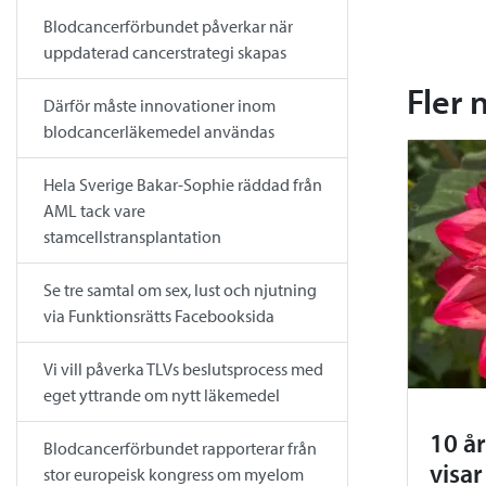
Blodcancerförbundet påverkar när
uppdaterad cancerstrategi skapas
Fler 
Därför måste innovationer inom
blodcancerläkemedel användas
Hela Sverige Bakar-Sophie räddad från
AML tack vare
stamcellstransplantation
Se tre samtal om sex, lust och njutning
via Funktionsrätts Facebooksida
Vi vill påverka TLVs beslutsprocess med
eget yttrande om nytt läkemedel
10 å
Blodcancerförbundet rapporterar från
visar
stor europeisk kongress om myelom