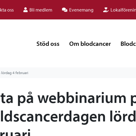
kta oss
Bli medlem
Evenemang
Lokalföreni
Stöd oss
Om blodcancer
Blodc
lördag 4 februari
ta på webbinarium 
ldscancerdagen lör
ruari