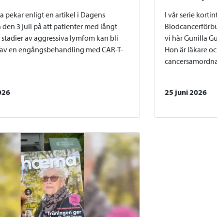
a pekar enligt en artikel i Dagens
I vår serie kort
 den 3 juli på att patienter med långt
Blodcancerförbu
stadier av aggressiva lymfom kan bli
vi här Gunilla G
 av en engångsbehandling med CAR-T-
Hon är läkare och
cancersamordnar
2026
25 juni 2026