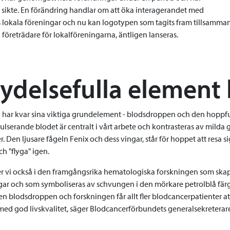
i sikte. En förändring handlar om att öka interagerandet med
 lokala föreningar och nu kan logotypen som tagits fram tillsamma
företrädare för lokalföreningarna, äntligen lanseras.
ydelsefulla element 
har kvar sina viktiga grundelement - blodsdroppen och den hoppful
lserande blodet är centralt i vårt arbete och kontrasteras av milda 
. Den ljusare fågeln Fenix och dess vingar, står för hoppet att resa si
ch "flyga" igen.
er vi också i den framgångsrika hematologiska forskningen som skap
ar och som symboliseras av schvungen i den mörkare petrolblå färg
en blodsdroppen och forskningen får allt fler blodcancerpatienter a
ed god livskvalitet, säger Blodcancerförbundets generalsekreterare