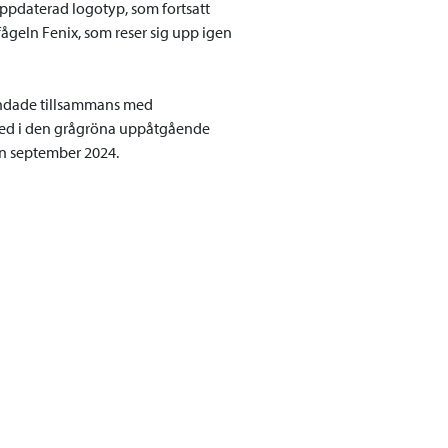
uppdaterad logotyp, som fortsatt
ågeln Fenix, som reser sig upp igen
landade tillsammans med
 med i den grågröna uppåtgående
en september 2024.