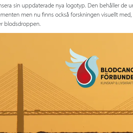
ansera sin uppdaterade nya logotyp. Den behåller de u
menten men nu finns också forskningen visuellt med, 
er blodsdroppen.