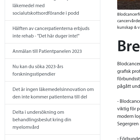
läkemedel med
socialutskottsordförande i podd
Blodcancerfö
cancervården
kunskap & vå
Hälften av cancerpatienterna erbjuds
inte rehab - "Det här duger inte!"
Bre
Anmälan till Patientpanelen 2023
Blodcancer
Nu kan du söka 2023-års
grafisk pr
forskningsstipendier
förbundssty
pågått unde
Det är ingen läkemedelsinnovation om
den inte kommer patienterna till del
- Blodcance
viktig för
Delta i undersökning om
modern log
behandlingsbeslut kring din
Segergren o
myelomvård
- Förbunde