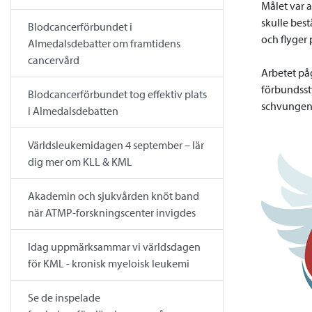
Målet var a
skulle bes
Blodcancerförbundet i
och flyger 
Almedalsdebatter om framtidens
cancervård
Arbetet på
förbundsst
Blodcancerförbundet tog effektiv plats
schvungen.
i Almedalsdebatten
Världsleukemidagen 4 september – lär
dig mer om KLL & KML
Akademin och sjukvården knöt band
när ATMP-forskningscenter invigdes
Idag uppmärksammar vi världsdagen
för KML - kronisk myeloisk leukemi
Se de inspelade