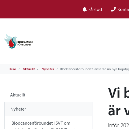
Få stöd
Konta
Hem
Aktuellt
Nyheter
Blodcancerförbundet lanserar sin nya logo
Vi 
Aktuellt
är 
Nyheter
Blodcancerförbundet i SVT om
Inför 20