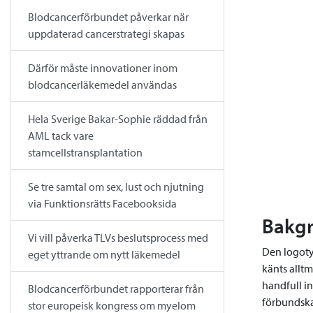
Blodcancerförbundet påverkar när
uppdaterad cancerstrategi skapas
Därför måste innovationer inom
blodcancerläkemedel användas
Hela Sverige Bakar-Sophie räddad från
AML tack vare
stamcellstransplantation
Se tre samtal om sex, lust och njutning
via Funktionsrätts Facebooksida
Bakg
Vi vill påverka TLVs beslutsprocess med
Den logoty
eget yttrande om nytt läkemedel
känts alltm
handfull i
Blodcancerförbundet rapporterar från
förbundska
stor europeisk kongress om myelom