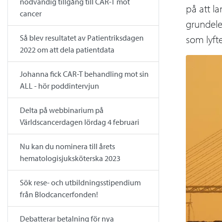
nödvändig tillgång till CAR-T mot
på att l
cancer
grundele
Så blev resultatet av Patientriksdagen
som lyft
2022 om att dela patientdata
Johanna fick CAR-T behandling mot sin
ALL - hör poddintervjun
Delta på webbinarium på
Världscancerdagen lördag 4 februari
Nu kan du nominera till årets
hematologisjuksköterska 2023
Sök rese- och utbildningsstipendium
från Blodcancerfonden!
Debatterar betalning för nya