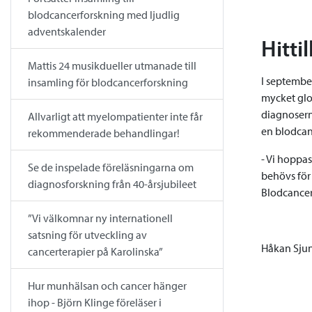
blodcancerforskning med ljudlig
adventskalender
Hitti
Mattis 24 musikdueller utmanade till
I septembe
insamling för blodcancerforskning
mycket glo
diagnosern
Allvarligt att myelompatienter inte får
en blodcan
rekommenderade behandlingar!
- Vi hoppas
Se de inspelade föreläsningarna om
behövs för 
diagnosforskning från 40-årsjubileet
Blodcancer
”Vi välkomnar ny internationell
satsning för utveckling av
Håkan Sju
cancerterapier på Karolinska”
Hur munhälsan och cancer hänger
ihop - Björn Klinge föreläser i