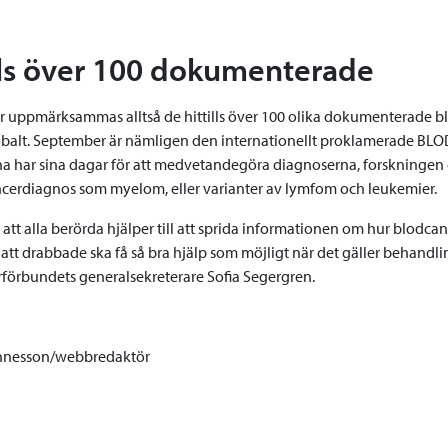
lls över 100 dokumenterade
r uppmärksammas alltså de hittills över 100 olika dokumenterade 
balt. September är nämligen den internationellt proklamerade B
a har sina dagar för att medvetandegöra diagnoserna, forskningen o
cerdiagnos som myelom, eller varianter av lymfom och leukemier.
 att alla berörda hjälper till att sprida informationen om hur blodca
att drabbade ska få så bra hjälp som möjligt när det gäller behandlin
förbundets generalsekreterare Sofia Segergren.
nnesson/webbredaktör