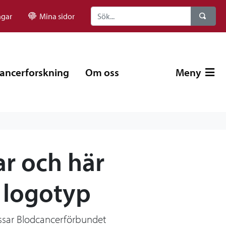
ngar
Mina sidor
ancerforskning
Om oss
Meny
r och här
e logotyp
assar Blodcancerförbundet