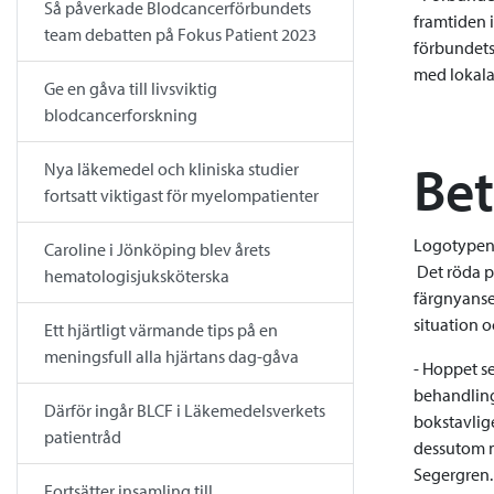
Så påverkade Blodcancerförbundets
framtiden 
team debatten på Fokus Patient 2023
förbundets
med lokala 
Ge en gåva till livsviktig
blodcancerforskning
Bet
Nya läkemedel och kliniska studier
fortsatt viktigast för myelompatienter
Logotypen 
Caroline i Jönköping blev årets
Det röda pu
hematologisjuksköterska
färgnyanser
situation o
Ett hjärtligt värmande tips på en
meningsfull alla hjärtans dag-gåva
- Hoppet s
behandling
Därför ingår BLCF i Läkemedelsverkets
bokstavlig
patientråd
dessutom m
Segergren.
Fortsätter insamling till