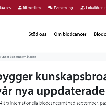
kta oss
Bli medlem
Evenemang
Lokalföreni
Stöd oss
Om blodcancer
Blodc
typ under Blodcancermånaden
bygger kunskapsbroa
vår nya uppdaterad
24:års internationella blodcancermånad september, p