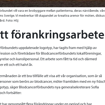
rbundet vill vara en brobyggare mellan patienterna, deras närstående, vård
s Sverige. Vi medverkar till skapandet av kreativa arenor för möten, diskus
rd. Foto: HSj
tt förankringsarbete
förbundets uppdaterade logotyp, har tagits fram med hjälp av
ofession och företrädare för Blodcancerförbundets lokalföreningar,
relse och kanslipersonal. Ett arbete som fått ta tid och därmed
r ett och ett halvt år.
rmånaden är ett bra tillfälle att visa att vår organisation, som är så
 personer som berörs av blodcancer, möter framtiden med en ny fräsc
otyp, säger Blodcancerförbundets nya generalsekreterare Sofia
ch fortsätter:
t har genomgått flera förändringar under en period och har