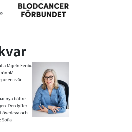
ns
kvar
la fågeln Fenix.
grönblå
g ur en svår
ar nya bättre
en. Den lyfter
tt överleva och
 Sofia