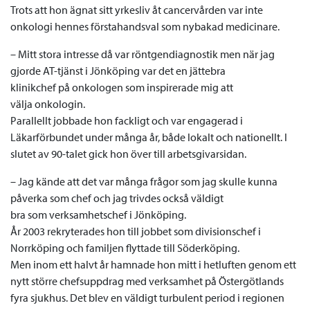
Trots att hon ägnat sitt yrkesliv åt cancervården var inte
onkologi hennes förstahandsval som nybakad medicinare.
– Mitt stora intresse då var röntgendiagnostik men när jag
gjorde AT-tjänst i Jönköping var det en jättebra
klinikchef på onkologen som inspirerade mig att
välja onkologin.
Parallellt jobbade hon fackligt och var engagerad i
Läkarförbundet under många år, både lokalt och nationellt. I
slutet av 90-talet gick hon över till arbetsgivarsidan.
– Jag kände att det var många frågor som jag skulle kunna
påverka som chef och jag trivdes också väldigt
bra som verksamhetschef i Jönköping.
År 2003 rekryterades hon till jobbet som divisionschef i
Norrköping och familjen flyttade till Söderköping.
Men inom ett halvt år hamnade hon mitt i hetluften genom ett
nytt större chefsuppdrag med verksamhet på Östergötlands
fyra sjukhus. Det blev en väldigt turbulent period i regionen