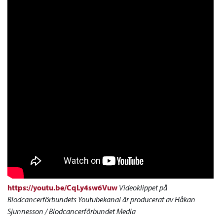
https://youtu.be/CqLy4sw6Vuw
Videoklippet på
Blodcancerförbundets Youtubekanal är producerat av Håkan
Sjunnesson / Blodcancerförbundet Media