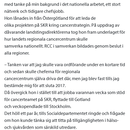
med tanke på min bakgrund i det nationella arbetet, ett stort
nätverk och tidigare chefsjobb.
Hon lånades in från Östergötland för att leda de
olika projekten på SKR kring cancerstrategin. På uppdrag av
dåvarande landstingsdirektörerna tog hon fram underlaget för
hur landets regionala cancercentrum skulle
samverka nationellt. RCC i samverkan bildades genom beslut i
alla regioner.
– Tanken var att jag skulle vara ordförande under en kortare tid
och sedan skulle cheferna för regionala
cancercentrum själva driva det där, men jag blev fast tills jag
bestämde mig för att sluta 2017.
Då övergick hon i stället till att jobba varannan vecka som stöd
för cancerteamet på SKR, flyttade till Gotland
och veckopendlade till Stockholm.
Det höll ett par år, tills Socialdepartementet ringde och frågade
om hon kunde tänka sig att titta på tillgängligheten i hälso-
och sjukvården som särskild utredare.