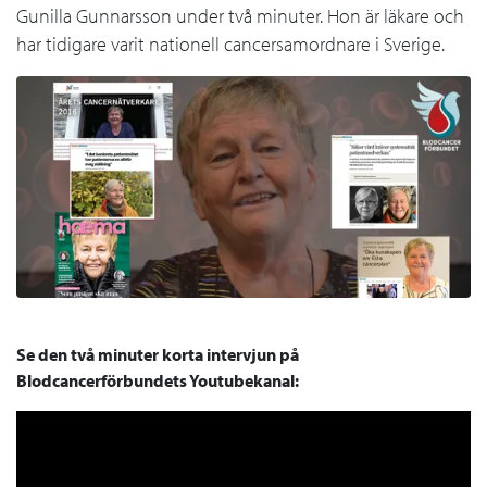
Gunilla Gunnarsson under två minuter. Hon är läkare och
har tidigare varit nationell cancersamordnare i Sverige.
Se den två minuter korta intervjun på
Blodcancerförbundets Youtubekanal: