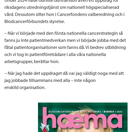
Under 2024 hade Gunilla Gunnarsson även ett uppdrag för
riksdagens utredningstjänst om nationell högspecialiserad
vård. Dessutom sitter hon i Cancerfondens valberedning och i
Blodcancerförbundets styrelse.
– När vi började med den första nationella cancerstrategin så
fanns ju inte patientmedverkan men vi började jobba med det
fåtal patientorganisationer som fanns då. Vi bedrev utbildning
och vi tog in patientföreträdare i alla våra nationella
arbetsgrupper, berättar hon.
– När jag hade det uppdraget då var jag väldigt noga med att
jag jobbade tillsammans med alla – inte någon
enskild organisation.