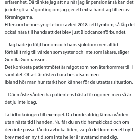
erfarenhet. Då tänkte jag att nu när jag är pensionär så kan det
ju inte göra någonting om jag ger ett extra handtag till en av
föreningarna.
Eftersom hennes yngste bror avled 2018 i ett lymfom, så låg det
också nära till hands att det blev just Blodcancerförbundet.
– Jag hade ju följt honom och hans sjukdom men alltid
förhållit mig till vården som syster och inte som läkare, säger
Gunilla Gunnarsson.
Det konkreta patientmötet är något som hon återkommer till i
samtalet. Oftast är rösten bara beslutsam men
ibland hör man hur starkt hon känner för de utsattas situation.
– Där måste vården ha patientens bästa för ögonen men så är
det ju inte idag.
Ta tidbokningen till exempel. Du borde aldrig lämna vården
utan nästa tid i handen. Nu får du en tid hemskickad och om
den inte passar får du avboka tiden, varpå det kommer ett nytt
brev med en ny tid som inte heller är avstämd med dig.