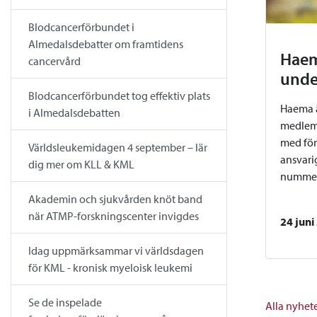
Blodcancerförbundet i
Almedalsdebatter om framtidens
Haem
cancervård
unde
Blodcancerförbundet tog effektiv plats
Haema ä
i Almedalsdebatten
medlemst
med för
Världsleukemidagen 4 september – lär
ansvari
dig mer om KLL & KML
nummer 
Akademin och sjukvården knöt band
när ATMP-forskningscenter invigdes
24 juni
Idag uppmärksammar vi världsdagen
för KML - kronisk myeloisk leukemi
Se de inspelade
Alla nyhet