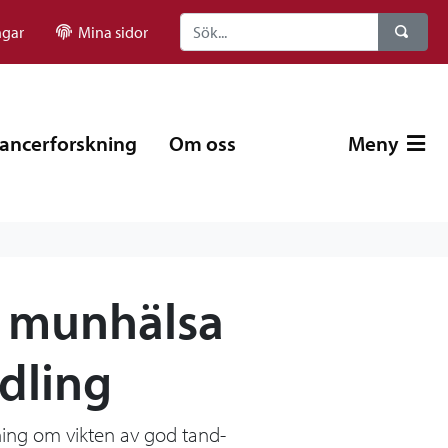
ngar
Mina sidor
ancerforskning
Om oss
Meny
h munhälsa
dling
ning om vikten av god tand-