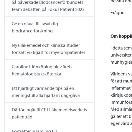
bevara god
Så påverkade Blodcancerförbundets
team debatten på Fokus Patient 2023
Frågor.
Ge en gåva till livsviktig
blodcancerforskning
Om koppli
Nya läkemedel och kliniska studier
I detta se
fortsatt viktigast för myelompatienter
universite
munhygienå
Caroline i Jönköping blev årets
Världens v
hematologisjuksköterska
för att mun
inflammati
Ett hjärtligt värmande tips på en
kärlsjukdo
meningsfull alla hjärtans dag-gåva
immunförsv
Med allmänt
Därför ingår BLCF i Läkemedelsverkets
gäller att 
patientråd
egenvård ä
Fortsätter insamling till