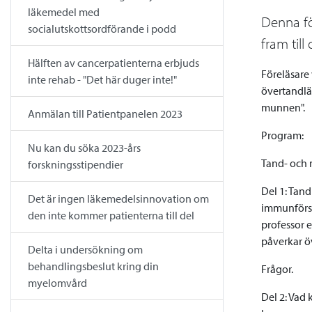
läkemedel med
Denna fö
socialutskottsordförande i podd
fram til
Hälften av cancerpatienterna erbjuds
Föreläsare 
inte rehab - "Det här duger inte!"
övertandläk
munnen".
Anmälan till Patientpanelen 2023
Program:
Nu kan du söka 2023-års
Tand- och 
forskningsstipendier
Del 1: Tan
Det är ingen läkemedelsinnovation om
immunförsv
den inte kommer patienterna till del
professor 
påverkar öv
Delta i undersökning om
behandlingsbeslut kring din
Frågor.
myelomvård
Del 2: Vad 