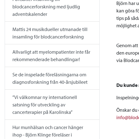
Björn har 
blodcancerforskning med ljudlig
kan göra fö
adventskalender
tips på såd
möjlighet at
Mattis 24 musikdueller utmanade till
insamling för blodcancerforskning
Genom att 
Allvarligt att myelompatienter inte får
den europe
rekommenderade behandlingar!
via Blodca
Se de inspelade föreläsningarna om
diagnosforskning från 40-årsjubileet
Du kunde s
”Vi välkomnar ny internationell
Inspelning
satsning för utveckling av
Önskar du e
cancerterapier på Karolinska”
info@blod
Hur munhälsan och cancer hänger
ihop - Björn Klinge föreläser i