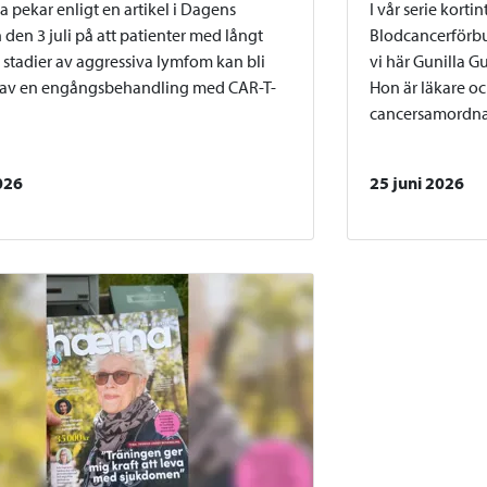
a pekar enligt en artikel i Dagens
I vår serie kort
 den 3 juli på att patienter med långt
Blodcancerförbu
stadier av aggressiva lymfom kan bli
vi här Gunilla G
 av en engångsbehandling med CAR-T-
Hon är läkare och
cancersamordnar
2026
25 juni 2026