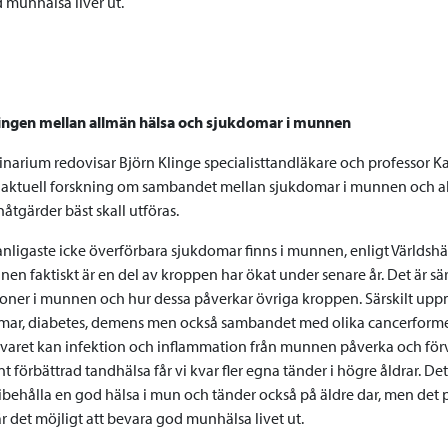
 munhälsa liver ut.
ngen mellan allmän hälsa och sjukdomar i munnen
minarium redovisar Björn Klinge specialisttandläkare och professor K
t aktuell forskning om sambandet mellan sjukdomar i munnen och 
tgärder bäst skall utföras.
anligaste icke överförbara sjukdomar finns i munnen, enligt Världsh
nen faktiskt är en del av kroppen har ökat under senare år. Det är sä
oner i munnen och hur dessa påverkar övriga kroppen. Särskilt upp
mar, diabetes, demens men också sambandet med olika cancerforme
aret kan infektion och inflammation från munnen påverka och förv
 förbättrad tandhälsa får vi kvar fler egna tänder i högre åldrar. D
bibehålla en god hälsa i mun och tänder också på äldre dar, men det
r det möjligt att bevara god munhälsa livet ut.