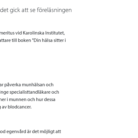
et gick att se föreläsningen
eritus vid Karolinska Institutet,
re till boken "Din hälsa sitter i
gar påverka munhälsan och
inge specialisttandläkare och
ner i munnen och hur dessa
ng av blodcancer.
god egenvård är det möjligt att