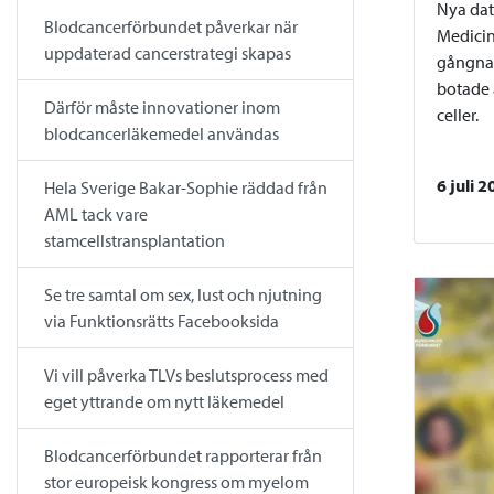
Nya dat
Blodcancerförbundet påverkar när
Medicin
uppdaterad cancerstrategi skapas
gångna 
botade
Därför måste innovationer inom
celler.
blodcancerläkemedel användas
6 juli 
Hela Sverige Bakar-Sophie räddad från
AML tack vare
stamcellstransplantation
Se tre samtal om sex, lust och njutning
via Funktionsrätts Facebooksida
Vi vill påverka TLVs beslutsprocess med
eget yttrande om nytt läkemedel
Blodcancerförbundet rapporterar från
stor europeisk kongress om myelom