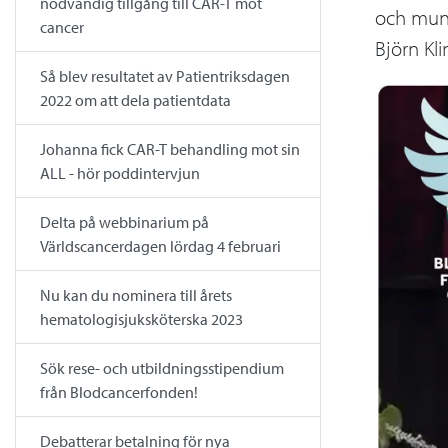
nödvändig tillgång till CAR-T mot
och munh
cancer
Björn Kl
Så blev resultatet av Patientriksdagen
2022 om att dela patientdata
Johanna fick CAR-T behandling mot sin
ALL - hör poddintervjun
Delta på webbinarium på
Världscancerdagen lördag 4 februari
Nu kan du nominera till årets
hematologisjuksköterska 2023
Sök rese- och utbildningsstipendium
från Blodcancerfonden!
Debatterar betalning för nya