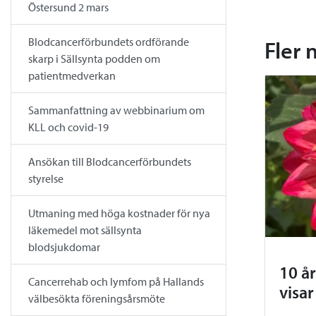
Östersund 2 mars
Blodcancerförbundets ordförande
Fler 
skarp i Sällsynta podden om
patientmedverkan
Sammanfattning av webbinarium om
KLL och covid-19
Ansökan till Blodcancerförbundets
styrelse
Utmaning med höga kostnader för nya
läkemedel mot sällsynta
blodsjukdomar
10 å
Cancerrehab och lymfom på Hallands
visar
välbesökta föreningsårsmöte