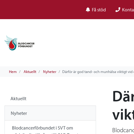
Få stöd
Konta
Hem
Aktuellt
Nyheter
Därför är god tand- och munhälsa viktigt vi
Där
Aktuellt
vik
Nyheter
Blodcancerförbundet i SVT om
Blodcanc