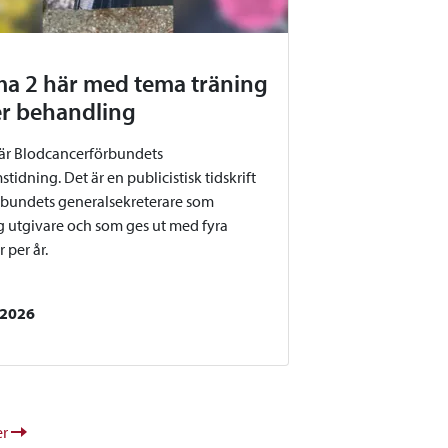
a 2 här med tema träning
r behandling
r Blodcancerförbundets
idning. Det är en publicistisk tidskrift
bundets generalsekreterare som
g utgivare och som ges ut med fyra
per år.
 2026
er