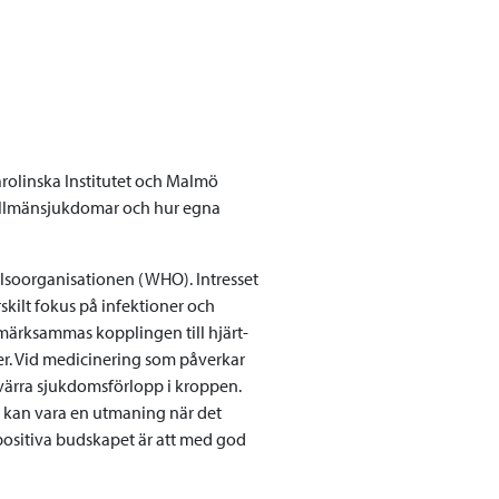
arolinska Institutet och Malmö
allmänsjukdomar och hur egna
älsoorganisationen (WHO). Intresset
rskilt fokus på infektioner och
märksammas kopplingen till hjärt-
r. Vid medicinering som påverkar
ärra sjukdomsförlopp i kroppen.
et kan vara en utmaning när det
 positiva budskapet är att med god