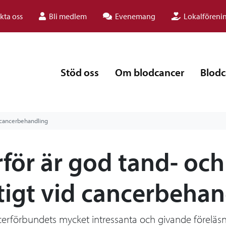
kta oss
Bli medlem
Evenemang
Lokalföreni
Stöd oss
Om blodcancer
Blodc
d cancerbehandling
för är god tand- oc
tigt vid cancerbehan
erförbundets mycket intressanta och givande föreläs