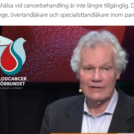
älsa vid cancerbehandling är inte längre tillgänglig. D
inge, övertandläkare och specialisttandläkare inom par