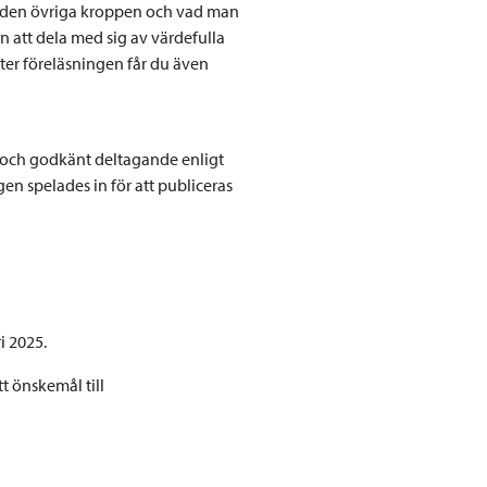
ar den övriga kroppen och vad man
n att dela med sig av värdefulla
Efter föreläsningen får du även
 och godkänt deltagande enligt
n spelades in för att publiceras
i 2025.
t önskemål till