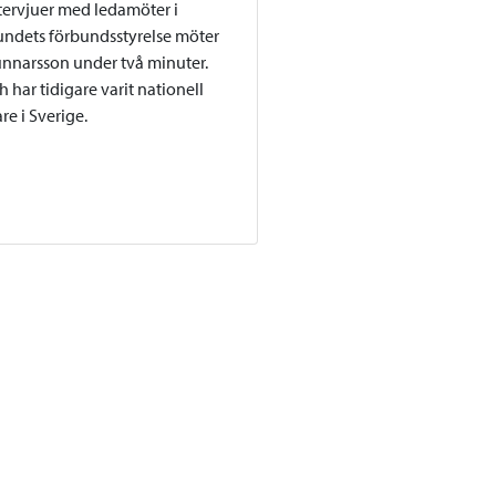
intervjuer med ledamöter i
ndets förbundsstyrelse möter
unnarsson under två minuter.
 har tidigare varit nationell
e i Sverige.