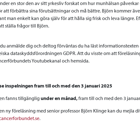
under en stor den av sitt yrkesliv forskat om hur munhälsan påverk
r att förbättra sina förutsättningar och må bättre. Björn kommer äve
ant man enkelt kan göra själv för att hålla sig frisk och leva längre. 
t ställa frågor till Björn.
du anmälde dig och deltog förväntas du ha läst informationstexten
iska dataskyddsförordningen GDPR. Att du visste om att föreläsninge
ncerförbundets Youtubekanal och hemsida.
e inspelningen fram till och med den 3 januari 2025
en fanns tillgänglig
under en månad,
fram till och med den 3 januar
n ny föreläsning med senior professor Björn Klinge kan du mejla dit
cancerforbundet.se
.