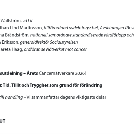
 Wallström,
vd Lif
than Lind Martinsson,
tillförordnad avdelningschef, Avdelningen för v
na Brändström,
nationell samordnare standardiserade vårdförlopp och
 Eriksson,
generaldirektör Socialstyrelsen
areta Haag,
ordförande Nätverket mot cancer
isutdelning – Årets
Cancernätverkare 2026!
: Tid, Tillit och Trygghet som grund för förändring
till handling
– Vi sammanfattar dagens viktigaste delar
LUT