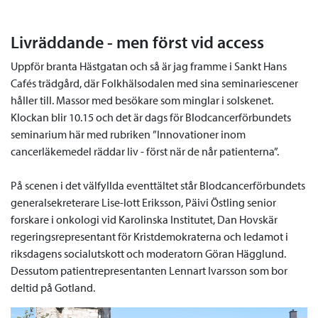
Livräddande - men först vid access
Uppför branta Hästgatan och så är jag framme i Sankt Hans
Cafés trädgård, där Folkhälsodalen med sina seminariescener
håller till. Massor med besökare som minglar i solskenet.
Klockan blir 10.15 och det är dags för Blodcancerförbundets
seminarium här med rubriken ”Innovationer inom
cancerläkemedel räddar liv - först när de når patienterna”.
På scenen i det välfyllda eventtältet står Blodcancerförbundets
generalsekreterare Lise-lott Eriksson, Päivi Östling senior
forskare i onkologi vid Karolinska Institutet, Dan Hovskär
regeringsrepresentant för Kristdemokraterna och ledamot i
riksdagens socialutskott och moderatorn Göran Hägglund.
Dessutom patientrepresentanten Lennart Ivarsson som bor
deltid på Gotland.