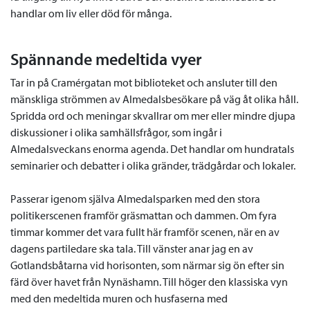
handlar om liv eller död för många.
Spännande medeltida vyer
Tar in på Cramérgatan mot biblioteket och ansluter till den
mänskliga strömmen av Almedalsbesökare på väg åt olika håll.
Spridda ord och meningar skvallrar om mer eller mindre djupa
diskussioner i olika samhällsfrågor, som ingår i
Almedalsveckans enorma agenda. Det handlar om hundratals
seminarier och debatter i olika gränder, trädgårdar och lokaler.
Passerar igenom själva Almedalsparken med den stora
politikerscenen framför gräsmattan och dammen. Om fyra
timmar kommer det vara fullt här framför scenen, när en av
dagens partiledare ska tala. Till vänster anar jag en av
Gotlandsbåtarna vid horisonten, som närmar sig ön efter sin
färd över havet från Nynäshamn. Till höger den klassiska vyn
med den medeltida muren och husfaserna med