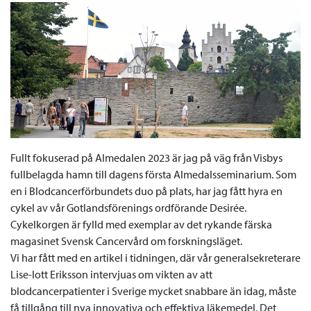
Fullt fokuserad på Almedalen 2023 är jag på väg från Visbys
fullbelagda hamn till dagens första Almedalsseminarium. Som
en i Blodcancerförbundets duo på plats, har jag fått hyra en
cykel av vår Gotlandsförenings ordförande Desirée.
Cykelkorgen är fylld med exemplar av det rykande färska
magasinet Svensk Cancervård om forskningsläget.
Vi har fått med en artikel i tidningen, där vår generalsekreterare
Lise-lott Eriksson intervjuas om vikten av att
blodcancerpatienter i Sverige mycket snabbare än idag, måste
få tillgång till nya innovativa och effektiva läkemedel. Det