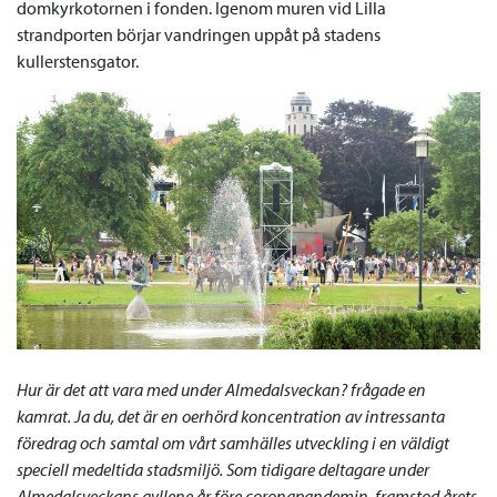
domkyrkotornen i fonden. Igenom muren vid Lilla
strandporten börjar vandringen uppåt på stadens
kullerstensgator.
Hur är det att vara med under Almedalsveckan? frågade en
kamrat. Ja du, det är en oerhörd koncentration av intressanta
föredrag och samtal om vårt samhälles utveckling i en väldigt
speciell medeltida stadsmiljö.
Som tidigare deltagare under
Almedalsveckans gyllene år före coronapandemin, framstod årets