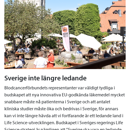
Sverige inte längre ledande
Blodcancerförbundets representanter var väldigt tydliga i
budskapet att nya innovativa EU-godkända läkemedel mycket
snabbare måste nå patienterna i Sverige och att antalet
kliniska studier måste öka och bedrivas i Sverige, för annars
kan vi inte längre hävda att vi fortfarande är ett ledande land i
Life Science-utvecklingen. Budskapet i Sveriges regerings Life
Science-strategi är nämligen att ”Sverige ska vara en ledande