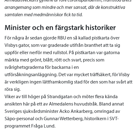
arrangemang som mindre och mer sansat, där de konstruktiva
samtalen med medmänniskor fick ta tid.
Minister och en färgstark historiker
För några år sedan gjorde RBU en så kallad pistkarta över
Visbys gator, som var graderade utifrån branthet att ta sig
uppför eller nerför med rullstol. På pistkartan var gatorna
märkta med grönt, blått, rött och svart, precis som
svårighetsgraderna för backarna i en
utförsåkningsanläggning. Det var mycket träffsäkert, för Visby
är verkligen ingen lättframkomlig stad för den som har svårt att
röra sig.
Viker av till höger på Strandgatan och möter flera kända
ansikten här på ett av Almedalens huvudstråk. Bland annat
Sveriges sjukvårdsminister Acko Ankarberg, omringad av
Säpo-personal och Gunnar Wetterberg, historikern i SVT-
programmet Fråga Lund.