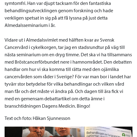
symtomfri. Han var djupt tacksam för den fantastiska
behandlingsutvecklingen genom forskning och hade
verkligen spetsat in sig på att få lyssna på just detta
Almedalsseminarium i år.
Vidare ut i Almedalsvimlet med hälften kvar av Svensk
Cancervård i cykelkorgen, tar jag en stadsrundtur på väg till
nästa seminarium om en dryg timme. Det ska vi ha tillsammans
med Bröstcancerförbundet nere i hamnområdet. Den debatten
handlar om hur vi ska komma till rätta med den ojämlika
cancervården som råder i Sverige? För var man bor i landet har
tyvärr stor betydelse för vilka behandlingar och vilken vård
man får och det måste vi ändra på. Och dagen till ära fick vi
med en gemensam debattartikel om detta ämne i
branschtidningen Dagens Medicin. Bingo!
Text och foto: Håkan Sjunnesson