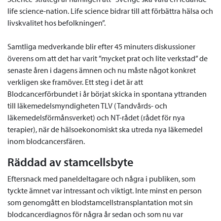
life science-nation. Life science bidrar till att förbättra hälsa och
livskvalitet hos befolkningen”.
Samtliga medverkande blir efter 45 minuters diskussioner
överens om att det har varit ”mycket prat och lite verkstad” de
senaste åren i dagens ämnen och nu måste något konkret
verkligen ske framöver. Ett steg i det är att
Blodcancerförbundet i år börjat skicka in spontana yttranden
till läkemedelsmyndigheten TLV (Tandvårds- och
läkemedelsförmånsverket) och NT-rådet (rådet för nya
terapier), när de hälsoekonomiskt ska utreda nya läkemedel
inom blodcancersfären.
Räddad av stamcellsbyte
Eftersnack med paneldeltagare och några i publiken, som
tyckte ämnet var intressant och viktigt. Inte minst en person
som genomgått en blodstamcellstransplantation mot sin
blodcancerdiagnos för några år sedan och som nu var